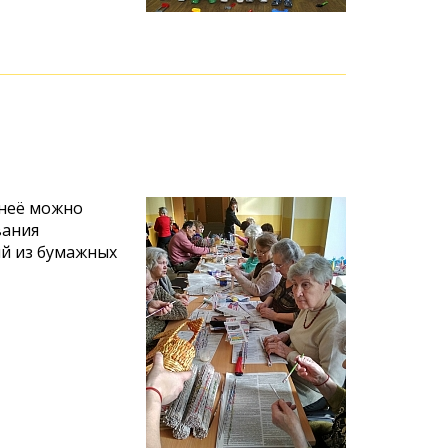
 неё можно
вания
ий из бумажных