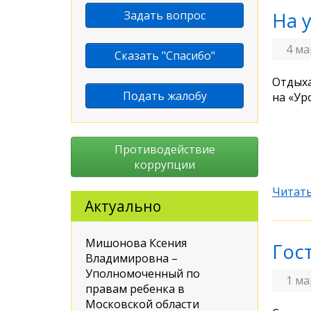
Задать вопрос
На 
4 ма
Сказать "Спасибо"
Отдыха
Подать жалобу
на «Ур
Противодействие
коррупции
Читать
Актуально
Мишонова Ксения
Гос
Владимировна –
Уполномоченный по
1 ма
правам ребенка в
Московской области