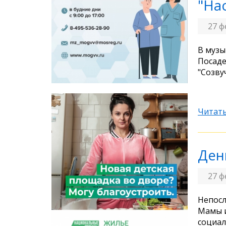
"На
27 ф
В музы
Посаде
"Созву
Читать
Ден
27 ф
Непосл
Мамы и
социал