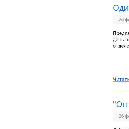
Оди
26 ф
Предла
день в
отделе
Читать
"Оп
26 ф