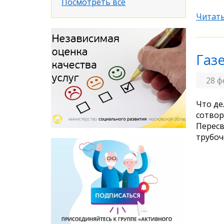
Посмотреть все
Читать
Газ
28 ф
Что де
сотвор
Пересв
трубоч