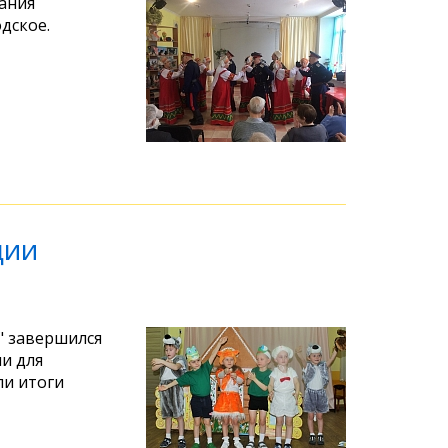
ания
дское.
ции
" завершился
ли для
ли итоги