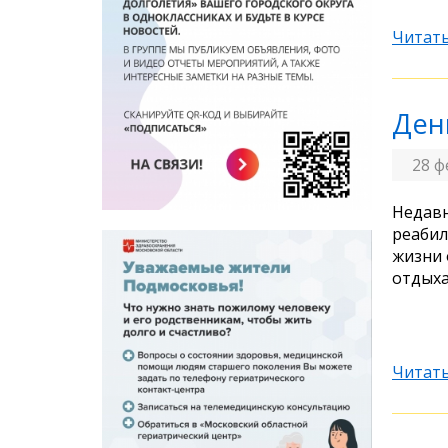
Читать
Ден
28 ф
Недавн
реабил
жизни 
отдыха
Читать