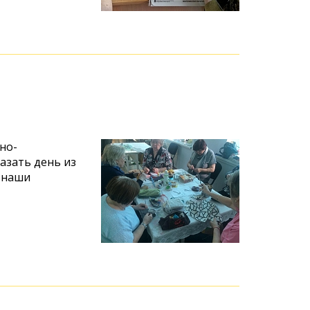
но-
азать день из
 наши