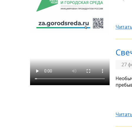
Читать
Све
27 ф
Необыч
пребыв
Читать