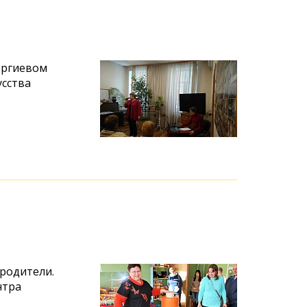
ергиевом
усства
 родители.
нтра