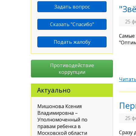
Задать вопрос
"Зв
25 ф
Сказать "Спасибо"
Самые 
Подать жалобу
"Оптим
Противодействие
коррупции
Читать
Актуально
Пер
Мишонова Ксения
Владимировна –
25 ф
Уполномоченный по
правам ребенка в
Сразу 
Московской области