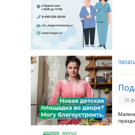
Читать
Под
20 ф
Малень
праздн