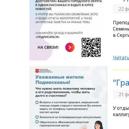
22 ф
Препод
Семени
в Серг
Читать
"Гр
21 ф
У отды
каллиг