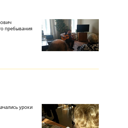
мович
го пребывания
ачались уроки