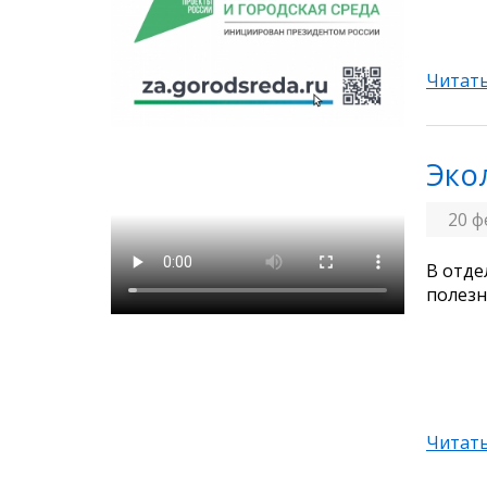
Читать
Эко
20 ф
В отде
полезн
Читать