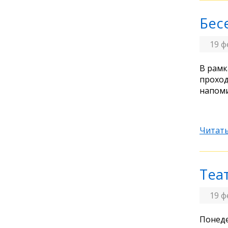
Бес
19 ф
В рамк
проход
напоми
Читать
Теа
19 ф
Понеде