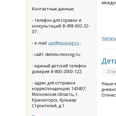
междун
Контактные данные:
- телефон для справок и
консультаций: 8-498-602-32-
07 ;
Читать
- e-mail:
upr@mosreg.ru
;
- сайт: detimo.mosreg.ru ;
Дет
- единый детский телефон
доверия: 8-800-2000-122;
23 ф
- адрес для отправки
Наши м
корреспонденции: 143407,
дневно
Московская область, г.
Отечес
Красногорск, бульвар
Строителей, д.1.