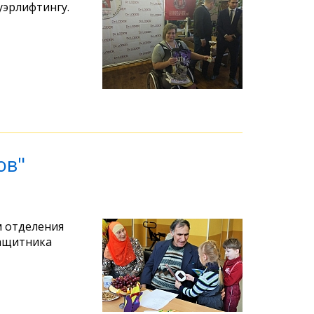
уэрлифтингу.
ов"
м отделения
защитника