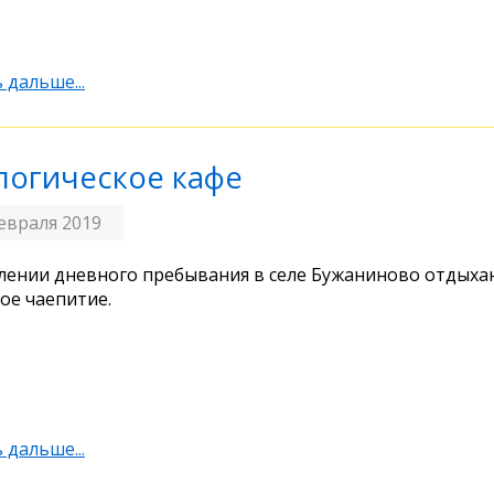
 дальше...
логическое кафе
евраля 2019
лении дневного пребывания в селе Бужаниново отдых
ое чаепитие.
 дальше...