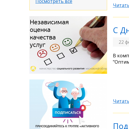
Посмотреть все
Читать
С Д
22 ф
В комп
"Оптим
Читать
Под