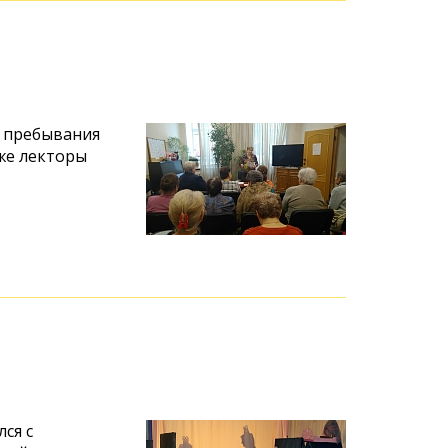
о пребывания
 же лекторы
ся с