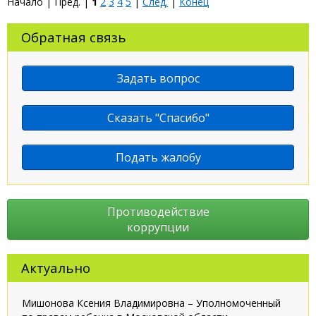
Начало | Пред. |
1
2
3
4
5
|
След.
|
Конец
Обратная связь
Задать вопрос
Сказать "Спасибо"
Подать жалобу
Противодействие
коррупции
Актуально
Мишонова Ксения Владимировна – Уполномоченный