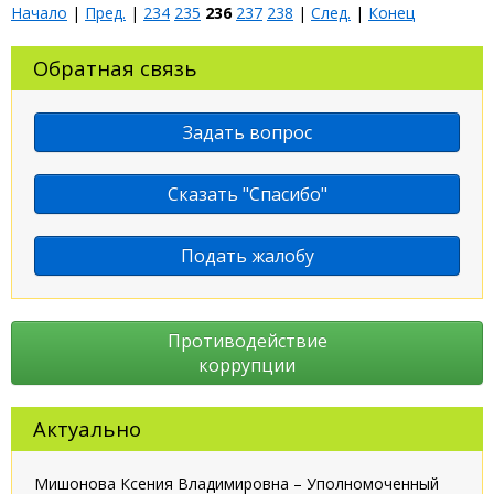
Начало
|
Пред.
|
234
235
236
237
238
|
След.
|
Конец
Обратная связь
Задать вопрос
Сказать "Спасибо"
Подать жалобу
Противодействие
коррупции
Актуально
Мишонова Ксения Владимировна – Уполномоченный