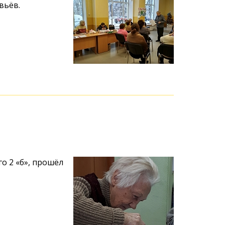
вьёв.
о 2 «б», прошёл