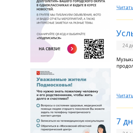
Читать
Усл
24 д
Музыка
продол
Читать
7 д