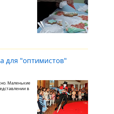
а для "оптимистов"
сно. Маленькие
редставлении в