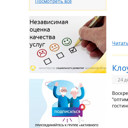
Посмотреть все
Читать
Кло
24 д
Воскре
"оптим
гостин