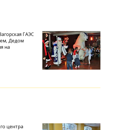
Загорская ГАЭС
ием, Дедом
я на
ого центра