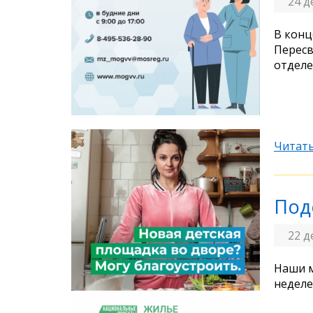
24 д
В конц
Пересв
отделе
Читать
Под
22 д
Наши м
неделе