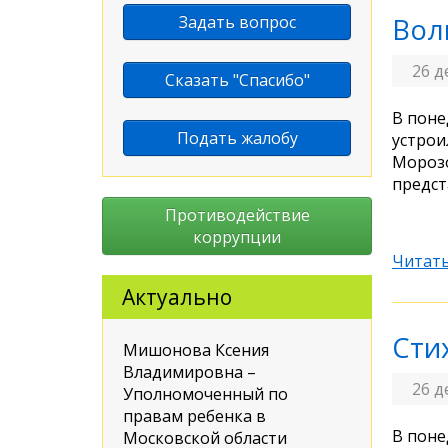
Задать вопрос
Вол
26 д
Сказать "Спасибо"
В поне
Подать жалобу
устрои
Морозо
предст
Противодействие
коррупции
Читать
Актуально
Сти
Мишонова Ксения
Владимировна –
26 д
Уполномоченный по
правам ребенка в
В поне
Московской области