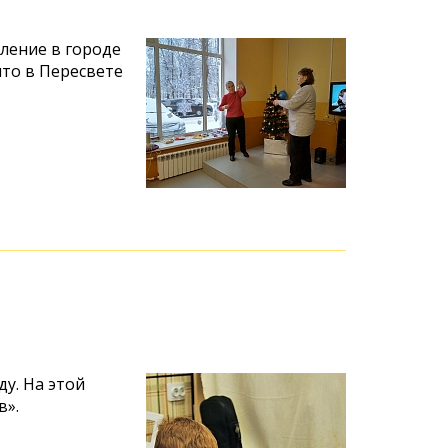
ление в городе
что в Пересвете
у. На этой
в».