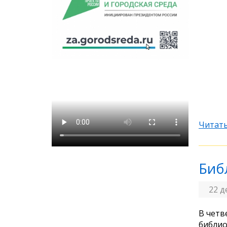
Читать
Биб
22 д
В четв
библио