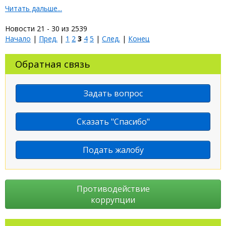
Читать дальше...
Новости 21 - 30 из 2539
Начало
|
Пред.
|
1
2
3
4
5
|
След.
|
Конец
Обратная связь
Задать вопрос
Сказать "Спасибо"
Подать жалобу
Противодействие
коррупции