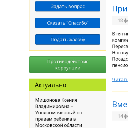
Задать вопрос
При
18 ф
Сказать "Спасибо"
В пятн
Подать жалобу
компле
Пересв
Носову
Посадс
Противодействие
пенсио
коррупции
Читать
Актуально
Мишонова Ксения
Вме
Владимировна –
Уполномоченный по
14 ф
правам ребенка в
Московской области