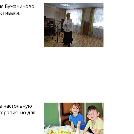
ле Бужаниново
стиваля.
 в настольную
терапия, но для