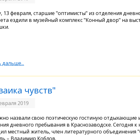
у, 13 февраля, старшие "оптимисты" из отделения днев
ета ездили в музейный комплекс "Конный двор" на выст
шки.
 дальше...
заика чувств"
евраля 2019
жно назвали свою поэтическую гостиную отдыхающие 
ния дневного пребывания в Краснозаводске. Сегодня к 
ил местный житель, член литературного объединения "С
ль – Владимир Коблов.