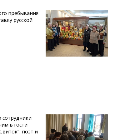
ного пребывания
авку русской
и сотрудники
ним в гости
виток", поэт и