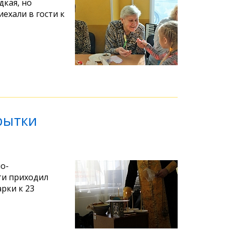
дкая, но
ехали в гости к
рытки
о-
ти приходил
рки к 23