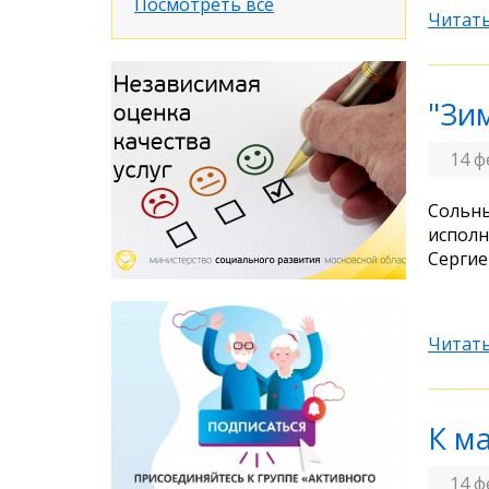
Посмотреть все
Читать
"Зи
14 ф
Сольны
исполн
Сергие
Читать
К м
14 ф