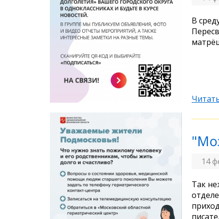
В сред
Пересв
матрё
Читать
"Мо
14 ф
Так не
отделе
приход
писате