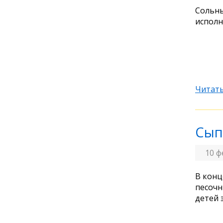
Сольны
исполн
Читать
Сып
10 ф
В конц
песочн
детей 