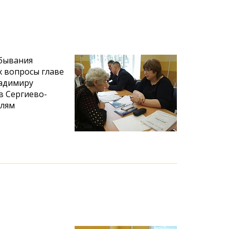
ебывания
х вопросы главе
ладимиру
в Сергиево-
елям