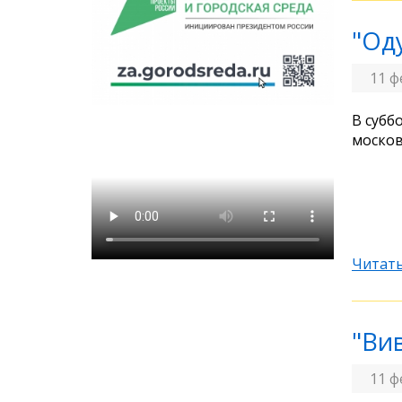
"Од
11 ф
В субб
москов
Читать
"Вив
11 ф