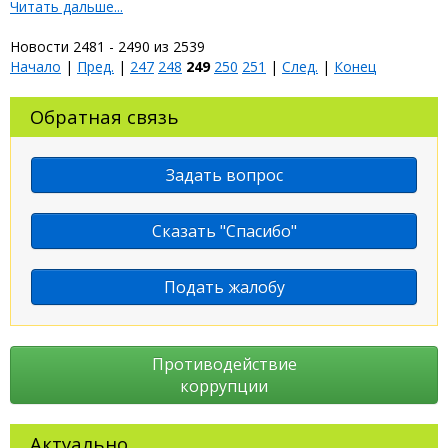
Читать дальше...
Новости 2481 - 2490 из 2539
Начало
|
Пред.
|
247
248
249
250
251
|
След.
|
Конец
Обратная связь
Задать вопрос
Сказать "Спасибо"
Подать жалобу
Противодействие
коррупции
Актуально