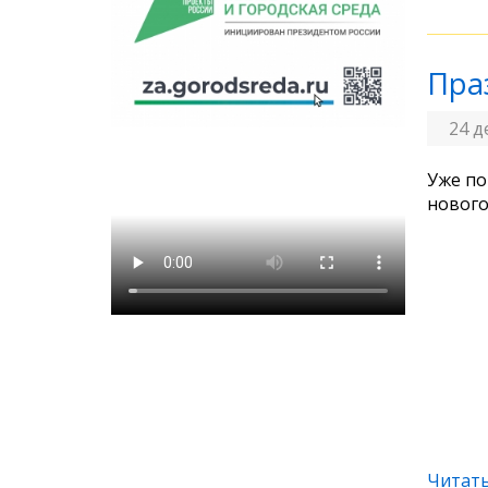
Пра
24 д
Уже по
нового
Читать