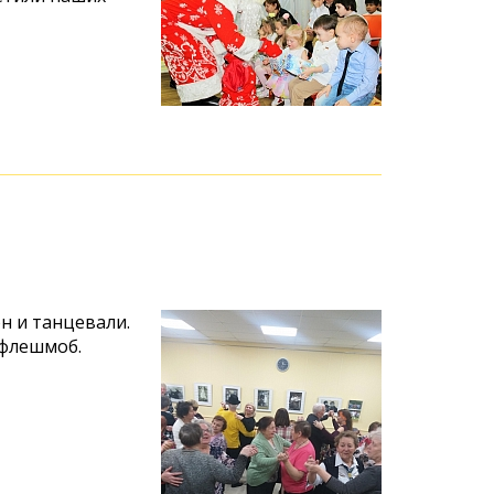
и
н и танцевали.
флешмоб.