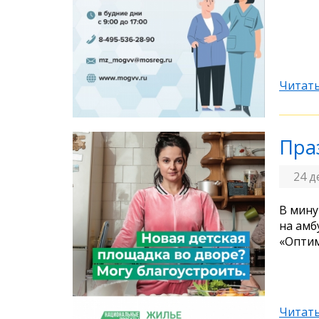
Читать
Пра
24 д
В мину
на амб
«Оптим
Читать