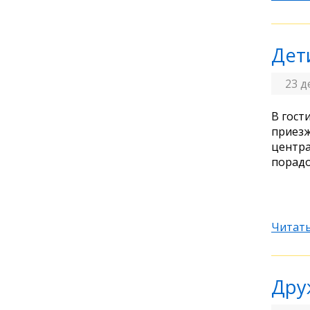
Дет
23 д
В гост
приезж
центра
порадо
Читать
Дру