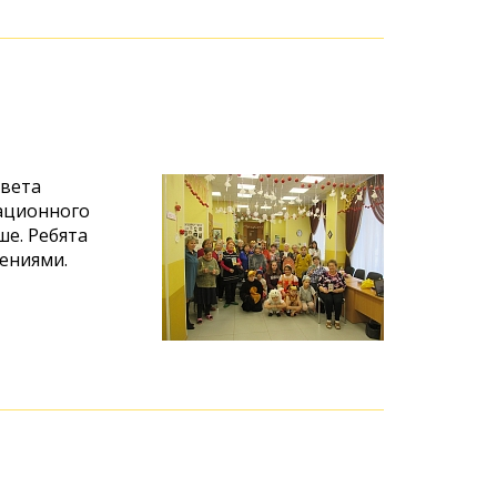
света
ационного
е. Ребята
ениями.