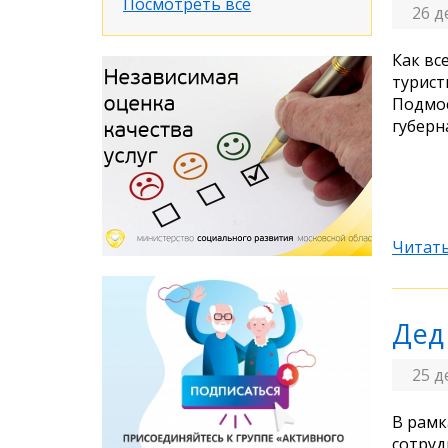
Посмотреть все
26 д
Как вс
турист
Подмос
губерн
Читать
Дед
25 д
В рамк
сотруд