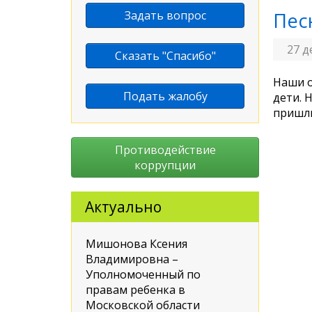
Задать вопрос
Пес
27 д
Сказать "Спасибо"
Наши о
Подать жалобу
дети. 
пришли
Противодействие
коррупции
Актуально
Мишонова Ксения
Владимировна –
Уполномоченный по
правам ребенка в
Московской области