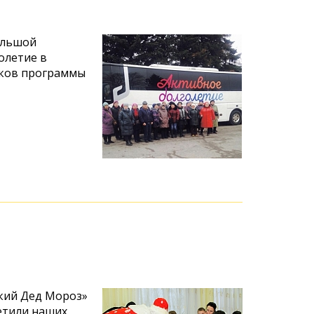
ольшой
олетие в
ников программы
кий Дед Мороз»
етили наших