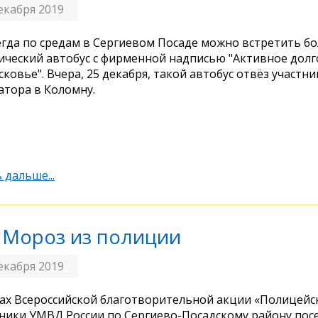
екабря 2019
егда по средам в Сергиевом Посаде можно встретить б
ический автобус с фирменной надписью "Активное долг
ковье". Вчера, 25 декабря, такой автобус отвёз участ
атора в Коломну.
 дальше...
 Мороз из полиции
екабря 2019
ах Всероссийской благотворительной акции «Полицейс
ники УМВД России по Сергиево-Посадскому району пос