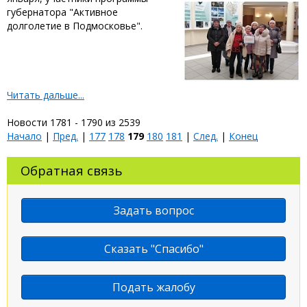
губернатора "Активное
долголетие в Подмосковье".
Читать дальше...
Новости 1781 - 1790 из 2539
Начало
|
Пред.
|
177
178
179
180
181
|
След.
|
Конец
Обратная связь
Задать вопрос
Сказать "Спасибо"
Подать жалобу