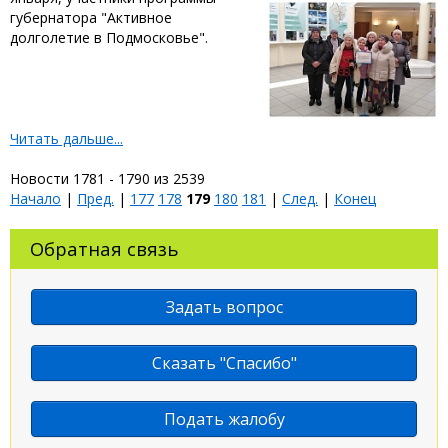
губернатора "Активное
долголетие в Подмосковье".
Читать дальше...
Новости 1781 - 1790 из 2539
Начало
|
Пред.
|
177
178
179
180
181
|
След.
|
Конец
Обратная связь
Задать вопрос
Сказать "Спасибо"
Подать жалобу