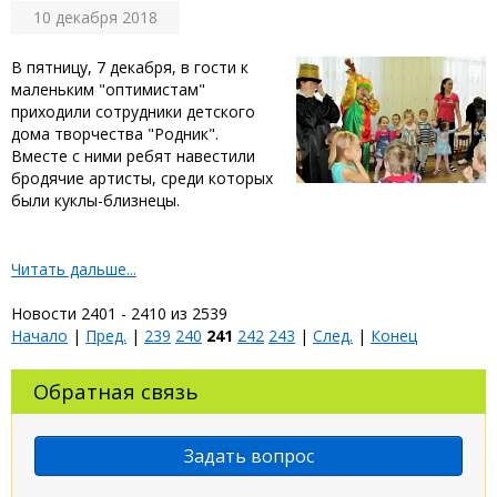
10 декабря 2018
В пятницу, 7 декабря, в гости к
маленьким "оптимистам"
приходили сотрудники детского
дома творчества "Родник".
Вместе с ними ребят навестили
бродячие артисты, среди которых
были куклы-близнецы.
Читать дальше...
Новости 2401 - 2410 из 2539
Начало
|
Пред.
|
239
240
241
242
243
|
След.
|
Конец
Обратная связь
Задать вопрос