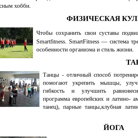
сным хобби.
ФИЗИЧЕСКАЯ КУЛ
Ч
тобы сохр
анить свои
суставы подви
Smartfitness. SmartFitness — система 
особенности организма и стиль жизни.
ТА
Танцы - отличный способ потрениро
помогают укрепить мышцы, улуч
гибкость и улучшить равновесие
программа европейских и латино- а
танец), парные танцы,клубная латин
ЙОГА