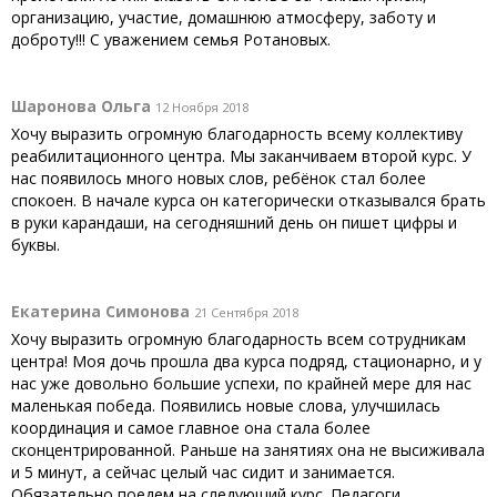
организацию, участие, домашнюю атмосферу, заботу и
доброту!!! С уважением семья Ротановых.
Шаронова Ольга
12 Ноября 2018
Хочу выразить огромную благодарность всему коллективу
реабилитационного центра. Мы заканчиваем второй курс. У
нас появилось много новых слов, ребёнок стал более
спокоен. В начале курса он категорически отказывался брать
в руки карандаши, на сегодняшний день он пишет цифры и
буквы.
Екатерина Симонова
21 Сентября 2018
Хочу выразить огромную благодарность всем сотрудникам
центра! Моя дочь прошла два курса подряд, стационарно, и у
нас уже довольно большие успехи, по крайней мере для нас
маленькая победа. Появились новые слова, улучшилась
координация и самое главное она стала более
сконцентрированной. Раньше на занятиях она не высиживала
и 5 минут, а сейчас целый час сидит и занимается.
Обязательно поедем на следующий курс. Педагоги,