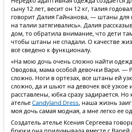
Нередко адаптивная одежда создается д
сыну 12 лет, весит он 12 кг, талия годов
говорит Далия Гайнанова, — штаны для 
на талии затягивались». Далия рассказыв
дом, то обратила внимание, что дети т
чтобы штаны не спадали. О качестве жизн
всё сведено к функционалу.
«На мою дочь очень сложно найти одежду
Оводова, мама особой девочки Вари. — Ру
сложно. Ноги в ортезах, все штаны ей уз
сложно, да и шьют на девочек всё узкое и
расставлены, юбка сразу задирается. Но
ателье
Candyland Dress
, наша жизнь заи
моя дочь самая модная, а мне легко ее о
Создатель ателье Ксения Сергеева гово
брюки она придумывала вместе с Варей и