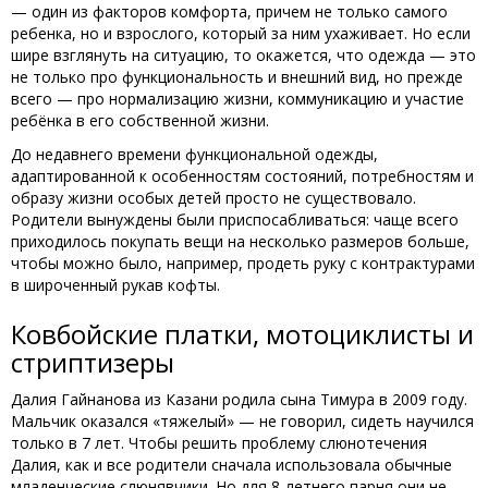
— один из факторов комфорта, причем не только самого
ребенка, но и взрослого, который за ним ухаживает. Но если
шире взглянуть на ситуацию, то окажется, что одежда — это
не только про функциональность и внешний вид, но прежде
всего — про нормализацию жизни, коммуникацию и участие
ребёнка в его собственной жизни.
До недавнего времени функциональной одежды,
адаптированной к особенностям состояний, потребностям и
образу жизни особых детей просто не существовало.
Родители вынуждены были приспосабливаться: чаще всего
приходилось покупать вещи на несколько размеров больше,
чтобы можно было, например, продеть руку с контрактурами
в широченный рукав кофты.
Ковбойские платки, мотоциклисты и
стриптизеры
Далия Гайнанова из Казани родила сына Тимура в 2009 году.
Мальчик оказался «тяжелый» — не говорил, сидеть научился
только в 7 лет. Чтобы решить проблему слюнотечения
Далия, как и все родители сначала использовала обычные
младенческие слюнявчики. Но для 8-летнего парня они не