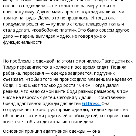
очень то подходили — не только по размеру, но и по
внешнему виду. Другие мамы просто подкладывали детям
тряпки на грудь. Далие это не нравилось. И тогда она
придумала решение — купила в ателье плащевую ткань и
стала делать «ковбойские платки». Это было совсем другое
дело — парень выглядел модно, не говоря уже о
функциональности.
Но проблемы с одеждой на этом не кончились.Такие дети как
Тимур передвигаются в коляске и все время сидят. Поднял
ребенка, пересадил — одежда задирается, подгузник
съезжает. Чтобы этого не происходило младенцам надевают
боди. Но их шьют только до роста 104 см. Тогда Далия
решила, что надо самой шить боди разных размеров, в том
числе на взрослых детей. Сегодня у Далии — собственный
бренд адаптивной одежды для детей
GTDress.
Она
сотрудничает с конструкторами одежды, а идеи черпает из
общения с сотнями родителей особых детей, которым тоже
хочется, чтобы их дети красиво выглядели.
Основной принцип адаптивной одежды — она