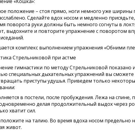
ение «Кошка»:
ое положение – стоя прямо, ноги немного уже ширины 
асслаблено. Сделайте вдох носом и медленно присядьте
мя поворота руки должны быть немного согнуты в локтя
т, выдохните и повторите упражнение с поворотом впр
риседаний.
ается комплекс выполнением упражнения «Обними пле
тика Стрельниковой при астме
ение гимнастики по методу Стрельниковой показано и
ю специальных дыхательных упражнений вы сможете с
вращать приступы удушья. Приведем только некоторы
вании:
олняется в постели, после пробуждения. Лежа на спине, 
 одновременно делая продолжительный выдох через рот
ько хватит сил.
и положите на талию. Во время вдоха носом предельно н
ая живот.