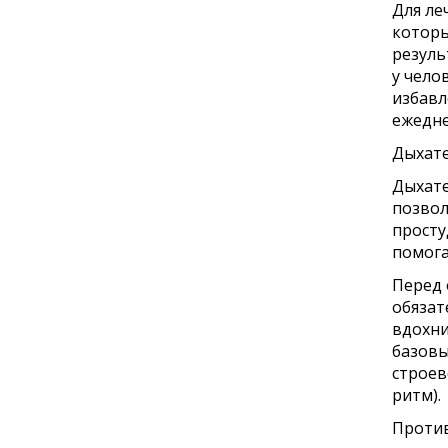
Для ле
которы
резуль
у чело
избавл
ежедне
Дыхате
Дыхате
позвол
просту
помога
Перед 
обязат
вдохни
базовы
строев
ритм).
Проти