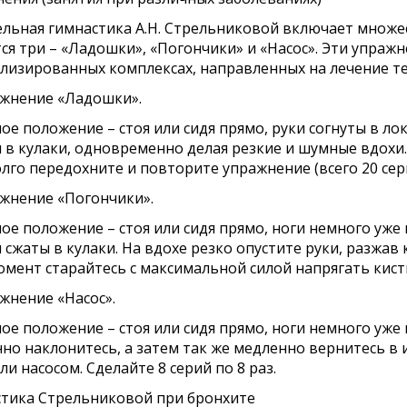
льная гимнастика А.Н. Стрельниковой включает множе
ся три – «Ладошки», «Погончики» и «Насос». Эти упражн
лизированных комплексах, направленных на лечение те
ажнение «Ладошки».
ое положение – стоя или сидя прямо, руки согнуты в ло
 в кулаки, одновременно делая резкие и шумные вдохи.
лго передохните и повторите упражнение (всего 20 сери
ажнение «Погончики».
ое положение – стоя или сидя прямо, ноги немного уже 
 сжаты в кулаки. На вдохе резко опустите руки, разжав
омент старайтесь с максимальной силой напрягать кисти 
ажнение «Насос».
ое положение – стоя или сидя прямо, ноги немного уже
но наклонитесь, а затем так же медленно вернитесь в 
ли насосом. Сделайте 8 серий по 8 раз.
тика Стрельниковой при бронхите