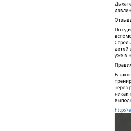
Дыхате
давлен
Отзыв
По еди
вспомо
Стрель
детей 
уже в 
Правил
В закл
тренир
через 
никак 
выполн
http://