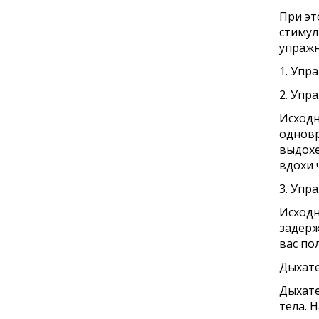
При эт
стимул
упражн
1. Упр
2. Упр
Исходн
одновр
выдохе
вдохи 
3. Упр
Исходн
задерж
вас по
Дыхате
Дыхате
тела. 