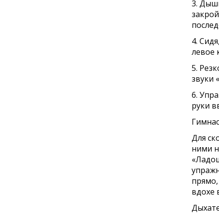
3. Дыш
закрой
послед
4. Сид
левое 
5. Рез
звуки «
6. Упр
руки в
Гимнас
Для ск
ними н
«Ладош
упражн
прямо,
вдохе 
Дыхате