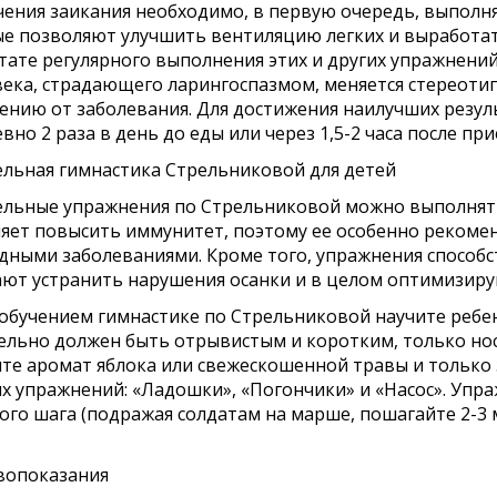
чения заикания необходимо, в первую очередь, выполня
е позволяют улучшить вентиляцию легких и выработат
тате регулярного выполнения этих и других упражнени
века, страдающего ларингоспазмом, меняется стереотип
ению от заболевания. Для достижения наилучших резул
вно 2 раза в день до еды или через 1,5-2 часа после пр
льная гимнастика Стрельниковой для детей
льные упражнения по Стрельниковой можно выполнять у
яет повысить иммунитет, поэтому ее особенно рекоме
дными заболеваниями. Кроме того, упражнения способс
ют устранить нарушения осанки и в целом оптимизиру
обучением гимнастике по Стрельниковой научите ребен
ельно должен быть отрывистым и коротким, только но
те аромат яблока или свежескошенной травы и только 
х упражнений: «Ладошки», «Погончики» и «Насос». Упр
ого шага (подражая солдатам на марше, пошагайте 2-3 
вопоказания