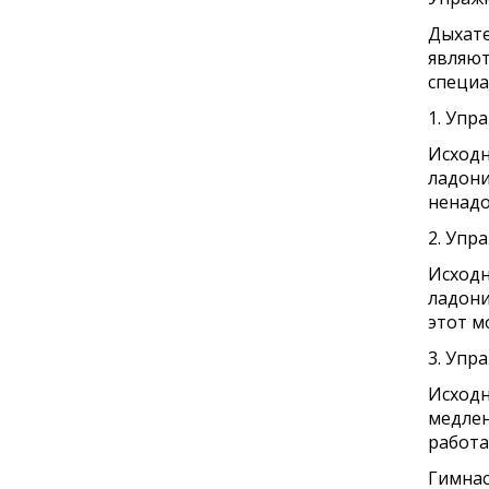
Дыхате
являют
специа
1. Упр
Исходн
ладони
ненадо
2. Упр
Исходн
ладони
этот м
3. Упр
Исходн
медлен
работа
Гимнас