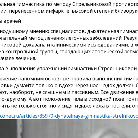
льная гимнастика по методу Стрельниковой противоп
ии, перенесенном инфаркте, высокой степени близоруко
ы врачей
нодушному мнению специалистов, дыхательная гимнас
гательный метод лечения легочных заболеваний. Резу
никовой доказана и клиническими исследованиями, в хо
из контрольной группы, страдающих атопической астм
начале лечения.
а выполнения упражнений гимнастики Стрельниковой
ючение напомним основные правила выполнения гимна
овки думайте только о вдохе через нос – вдох должен 
рот, наоборот, не слышным и пассивным. Все движения
по-другому. А вот положение тела в исходной позе поч
ять не только стоя, но и сидя, и даже лежа в постели. 
econet.ru/articles/85970-dyhatelnaya-gimnastika-strelnikov