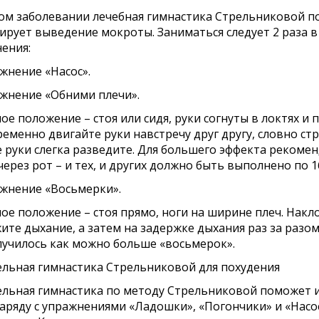
ом заболевании лечебная гимнастика Стрельниковой п
ирует выведение мокроты. Заниматься следует 2 раза в
ения:
ажнение «Насос».
ажнение «Обними плечи».
ое положение – стоя или сидя, руки согнуты в локтях и 
еменно двигайте руки навстречу друг другу, словно стр
 руки слегка разведите. Для большего эффекта рекомен
через рот – и тех, и других должно быть выполнено по 16
ажнение «Восьмерки».
ое положение – стоя прямо, ноги на ширине плеч. Накл
ите дыхание, а затем на задержке дыхания раз за разом 
лучилось как можно больше «восьмерок».
льная гимнастика Стрельниковой для похудения
льная гимнастика по методу Стрельниковой поможет 
Наряду с упражнениями «Ладошки», «Погончики» и «Насо