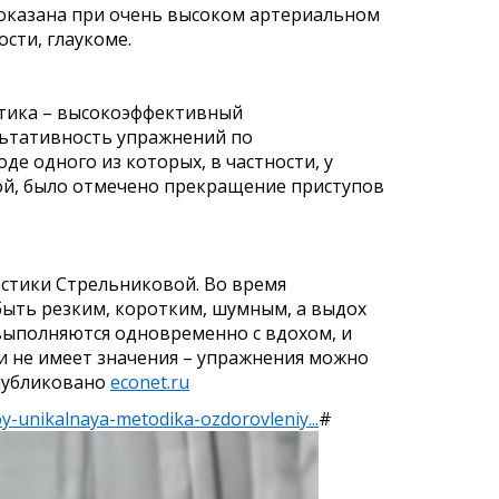
оказана при очень высоком артериальном
сти, глаукоме.
тика – высокоэффективный
льтативность упражнений по
де одного из которых, в частности, у
ой, было отмечено прекращение приступов
стики Стрельниковой. Во время
быть резким, коротким, шумным, а выдох
 выполняются одновременно с вдохом, и
ти не имеет значения – упражнения можно
опубликовано
econet.ru
oy-unikalnaya-metodika-ozdorovleniy...
#