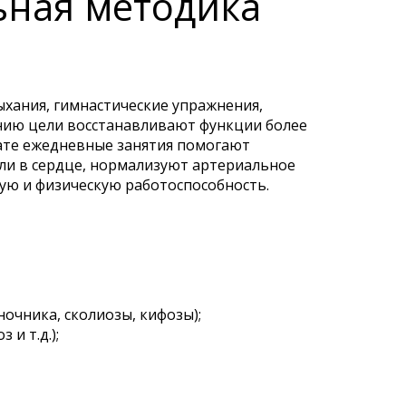
ьная методика
ыхания, гимнастические упражнения,
ению цели восстанавливают функции более
тате ежедневные занятия помогают
ли в сердце, нормализуют артериальное
ую и физическую работоспособность.
очника, сколиозы, кифозы);
и т.д.);