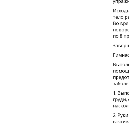
упражн
Исходн
тело р
Во вре
поворо
по 8 п
Заверш
Гимнас
Выполн
помощь
предот
заболе
1. Вып
груди,
наскол
2. Рук
втягив