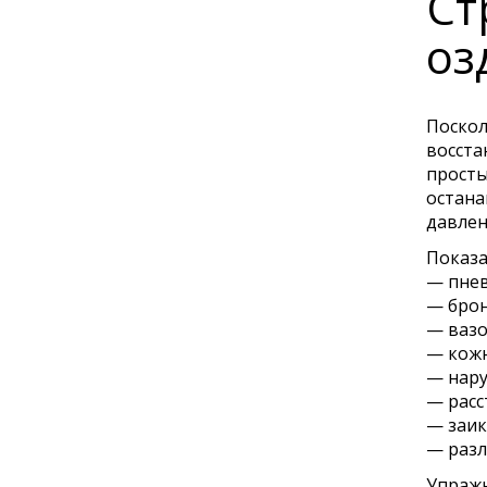
Ст
оз
Поскол
восста
просты
остана
давлен
Показа
— пнев
— брон
— вазо
— кожн
— нару
— расс
— заик
— разл
Упражн