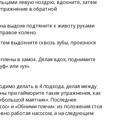
льцами левую ноздрю, вдохните, затем
 упражнение в обратной
 а на выдохе подтяните к животу руками
 правое колено.
затем выдохните сквозь зубы, произнося
еплены в замок. Делая вдох, поднимите
уф» или «ух».
одимо делать в 4 подхода, делая между
ы при гайморите такие упражнения, как
 «Большой маятник». Последнее
с» и «Обними плечи»: из положения стоя
овно работая насосом, а на следующем