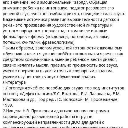
его значение, но и эмоциональный "заряд". Обращая
внимание ребенка на интонацию, педагог развивает его
речевой слух, чувство тембра и ритма, ощущение силы звука.
Важнейшие источники развития выразительности детской
речи - это произведения художественной литературы и
устного народного творчества, в том числе и малые
фольклорные формы (пословицы, поговорки, загадки,
потешки, считалки, фразеологизмы).
Таким образом, залогом успешной готовности к школьному
обучению является умение ребёнка пользоваться речью как
средством коммуникации, умение ребёнком вести диалог,
связно излагать мысли, правильно произносить все звуки,
умение оперировать достаточным словарным запасом,
умение осуществлять звуко-буквенный анализ.
Литература:
1.Логопедия:Учебное пособие для студентов пед. институтов
по спец. «Дефектология»/Л.С. Волкова, Р.И. Лалалаева, Е.М.
Мастюкова и др.; Под ред. Л.С. Волковой.-М. Просвещение,
1989.
2.Нищева Н.В. Примерная адаптированная программа
коррекционно-развивающей работы в группе
компенсирующей направленности ДОО для детей с
тяжёлыми нарушениями речи (общим недоразвитием речи) с