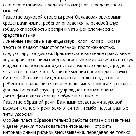
словосочетаниями, предложениями) при передаче своих
мыслей.
Развитие звуковой стороны речи. Овладевая звуковыми
средствами языка, ребенок опирается на речевой слух
(общую способность воспринимать фонологические
средства языка).
Линейные звуковые единицы (звук - слог - слово - фраза -
текст) обладают самостоятельной протяженностью,
следуют друг за другом. Практическое владение правильным
звукопроизношением предполагает умение различать на слух
и адекватно воспроизводить все звуковые единицы родного
языка внятно и чётко. Развитие умения производить звуко-
буквенный анализ осуществляется с целью подготовки
ребенка к овладению чтением и письмом, помогает развить
фонематический слух, предупреждает возникновение
дисграфии и дислексии при обучении в школе.
Развитие образной речи. Важными средствами звуковой
выразительности речи являются тон, тембр, паузы, разные
типы ударений.
Особый пласт образовательной работы связан с развитием
у детей умения пользоваться интонацией - строить
интонационный рисунок высказывания, передавая не только