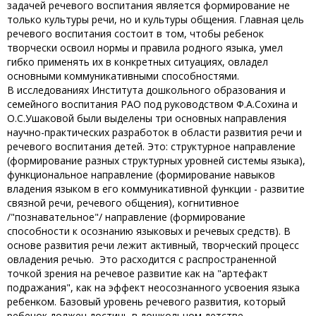
задачей речевого воспитания является формирование не
только культуры речи, но и культуры общения. Главная цель
речевого воспитания состоит в том, чтобы ребенок
творчески освоил нормы и правила родного языка, умел
гибко применять их в конкретных ситуациях, овладел
основными коммуникативными способностями.
В исследованиях Института дошкольного образования и
семейного воспитания РАО под руководством Ф.А.Сохина и
О.С.Ушаковой были выделены три основных направления
научно-практических разработок в области развития речи и
речевого воспитания детей. Это: структурное направление
(формирование разных структурных уровней системы языка),
функциональное направление (формирование навыков
владения языком в его коммуникативной функции - развитие
связной речи, речевого общения), когнитивное
/"познавательное"/ направление (формирование
способности к осознанию языковых и речевых средств). В
основе развития речи лежит активный, творческий процесс
овладения речью. Это расходится с распространенной
точкой зрения на речевое развитие как на "артефакт
подражания", как на эффект неосознанного усвоения языка
ребенком. Базовый уровень речевого развития, который
ребенок должен достичь в дошкольном детстве,