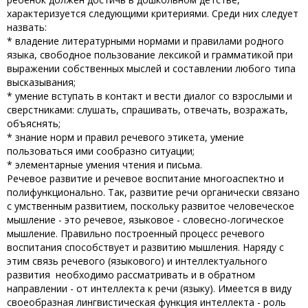
характеризуется следующими критериями. Среди них следует
назвать:
* владение литературными нормами и правилами родного
языка, свободное пользование лексикой и грамматикой при
выражении собственных мыслей и составлении любого типа
высказывания;
* умение вступать в контакт и вести диалог со взрослыми и
сверстниками: слушать, спрашивать, отвечать, возражать,
объяснять;
* знание норм и правил речевого этикета, умение
пользоваться ими сообразно ситуации;
* элементарные умения чтения и письма.
Речевое развитие и речевое воспитание многоаспектно и
полифункционально. Так, развитие речи органически связано
с умственным развитием, поскольку развитое человеческое
мышление - это речевое, языковое - словесно-логическое
мышление. Правильно построенный процесс речевого
воспитания способствует и развитию мышления. Наряду с
этим связь речевого (языкового) и интеллектуального
развития необходимо рассматривать и в обратном
направлении - от интеллекта к речи (языку). Имеется в виду
своеобразная лингвистическая функция интеллекта - роль