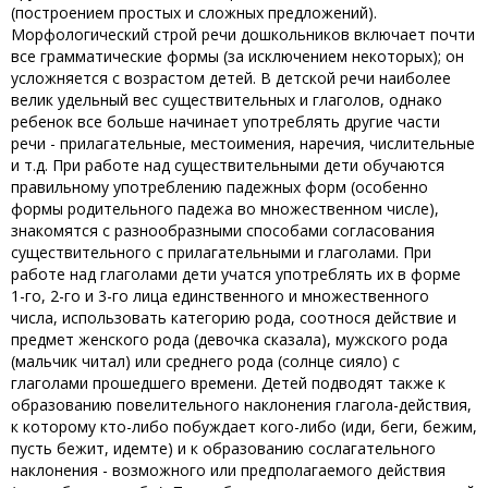
(построением простых и сложных предложений).
Морфологический строй речи дошкольников включает почти
все грамматические формы (за исключением некоторых); он
усложняется с возрастом детей. В детской речи наиболее
велик удельный вес существительных и глаголов, однако
ребенок все больше начинает употреблять другие части
речи - прилагательные, местоимения, наречия, числительные
и т.д. При работе над существительными дети обучаются
правильному употреблению падежных форм (особенно
формы родительного падежа во множественном числе),
знакомятся с разнообразными способами согласования
существительного с прилагательными и глаголами. При
работе над глаголами дети учатся употреблять их в форме
1-го, 2-го и 3-го лица единственного и множественного
числа, использовать категорию рода, соотнося действие и
предмет женского рода (девочка сказала), мужского рода
(мальчик читал) или среднего рода (солнце сияло) с
глаголами прошедшего времени. Детей подводят также к
образованию повелительного наклонения глагола-действия,
к которому кто-либо побуждает кого-либо (иди, беги, бежим,
пусть бежит, идемте) и к образованию сослагательного
наклонения - возможного или предполагаемого действия