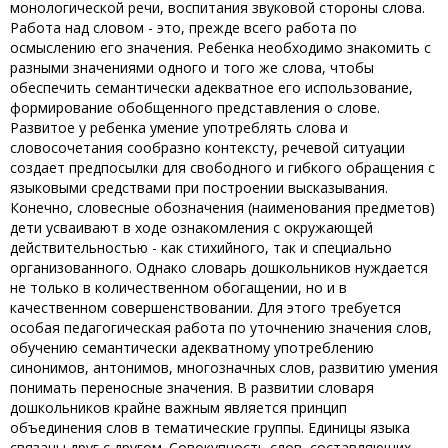
монологической речи, воспитания звуковой стороны слова.
Работа над словом - это, прежде всего работа по
осмыслению его значения. Ребенка необходимо знакомить с
разными значениями одного и того же слова, чтобы
обеспечить семантически адекватное его использование,
формирование обобщенного представления о слове.
Развитое у ребенка умение употреблять слова и
словосочетания сообразно контексту, речевой ситуации
создает предпосылки для свободного и гибкого обращения с
языковыми средствами при построении высказывания.
Конечно, словесные обозначения (наименования предметов)
дети усваивают в ходе ознакомления с окружающей
действительностью - как стихийного, так и специально
организованного. Однако словарь дошкольников нуждается
не только в количественном обогащении, но и в
качественном совершенствовании. Для этого требуется
особая педагогическая работа по уточнению значения слов,
обучению семантически адекватному употреблению
синонимов, антонимов, многозначных слов, развитию умения
понимать переносные значения. В развитии словаря
дошкольников крайне важным является принцип
объединения слов в тематические группы. Единицы языка
связаны друг с другом. Совокупность слов, составляющих