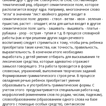
тематический ряд, образует семантическое поле, которое
располагается вокруг ядра. Например, многозначное слово
"игла" в значении "лист хвойного дерева" входит в
семантическое поле: дерево - ствол - ветви - хвоя - зеленая -
пушистая, растет - опадает; игла для шитья входит в другое
семантическое поле: шить - зашивать - вышивать - платье -
рубашка - узор - острая - тупая и т.д. В процессе словарной
работы (как и при решении других задач речевого
воспитания) следует стремиться к тому, чтобы речь ребенка
приобретала такие качества, как точность, правильность,
выразительность. В конечном итоге необходимо
выработать у детей умение отбирать для высказывания те
лексические средства, которые адекватно отражают
замысел говорящего. Эта работа проводится в форме
словесных, упражнений, выполнения творческих заданий.
Формирование грамматического строя речи. В процессе
овладения речью ребенок приобретает умение
образовывать и употреблять грамматические формы. С
учетом этого предусматривается специальная работа над
морфологией (изменением слов по родам, числам, падежам),
словообразованием (образованием одного слова на базе
другого с помощью особых средств), синтаксисом