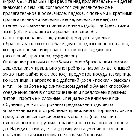
(играл бы, читал бы). При работе над прилагательными детей
знакомят с тем, как согласуются существительное и
прилагательное в роде, числе, падеже, с полными и краткими
прилагательными (веселый, весел, весела, веселы), со
степенями сравнения прилагательных (добр - добрее, тихий -
тише). Дети осваивают и различные способы
словообразования. Так, у них формируется умение
образовывать слово на базе другого однокоренного слова,
которым оно мотивировано, с помощью аффиксов
(окончаний, приставок, суффиксов) .
Овладение разными способами словообразования помогает
дошкольникам правильно употреблять названия детенышей
животных (зайчонок, лисенок), предметов посуды (сахарница,
конфетница), направление действий (ехал - поехал - выехал)
и т.п. При работе над синтаксисом детей обучают способам
соединения слов в словосочетания и предложения разных
типов - простые и сложные. Специальное внимание при
обучении детей построению предложения уделяется
упражнениям на употребление правильного порядка слов, на
преодоление синтаксического монотона (повторения
однотипных конструкций), правильное согласование слов и
др. Наряду с этим у детей формируется умение осознанно
пользоваться языковыми средствами (словами,