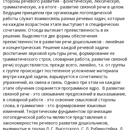
стороны речевого развития - фонетическую, лексическую,
грамматическую, а в итоге - развитие связной речи в целом.
Ведущим принципом при организации логопедической
работы служит взаимосвязь разных речевых задач, которые
на каждом возрастном этапе выступают в специфических
сочетаниях. Отсюда вытекает преемственность в их
решении. Выделяются две формы обеспечения
преемственности в развитии речи дошкольников - линейная
и концентрическая. Решение каждой речевой задачи
(воспитание звуковой культуры речи, формирование ее
грамматического строя, словарная работа, развитие связной
речи) осуществляется, прежде всего, линейно, т.к. от группы
к группе происходит постепенное усложнение материала
внутри каждой задачи, варьируется и сочетаемость
упражнений, их смена и связь. Однако при этом на каждом
этапе обучения сохраняется программное ядро. В развитии
связной речи - это связывание предложений в высказывание,
в словарной работе - это освоение смысловой стороны
слова, в грамматике - это формирование языковых
изменений. Теоретическим фундаментом организации
логопедической работы являются представления о
закономерностях речевого развития дошкольников,
выдвинутые в трудах Л. С. Выготского, С. Л. Рубинштейна, Д.