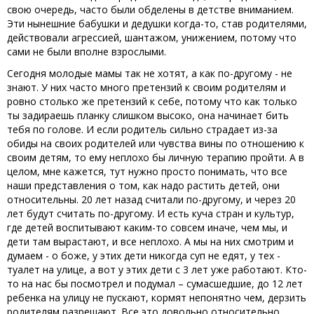
свою очередь, часто были обделены в детстве вниманием.
Эти нынешние бабушки и дедушки когда-то, став родителями,
действовали агрессией, шантажом, унижением, потому что
сами не были вполне взрослыми.
Сегодня молодые мамы так не хотят, а как по-другому - не
знают. У них часто много претензий к своим родителям и
ровно столько же претензий к себе, потому что как только
ты задираешь планку слишком высоко, она начинает бить
тебя по голове. И если родитель сильно страдает из-за
обиды на своих родителей или чувства вины по отношению к
своим детям, то ему неплохо бы личную терапию пройти. А в
целом, мне кажется, тут нужно просто понимать, что все
наши представления о том, как надо растить детей, они
относительны. 20 лет назад считали по-другому, и через 20
лет будут считать по-другому. И есть куча стран и культур,
где детей воспитывают каким-то совсем иначе, чем мы, и
дети там вырастают, и все неплохо. А мы на них смотрим и
думаем - о боже, у этих дети никогда суп не едят, у тех -
туалет на улице, а вот у этих дети с 3 лет уже работают. Кто-
то на нас бы посмотрел и подумал – сумасшедшие, до 12 лет
ребенка на улицу не пускают, кормят непонятно чем, дерзить
родителям разрешают. Все это довольно относительно.