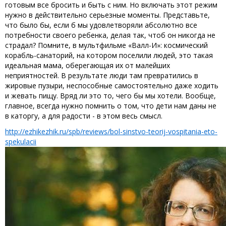
готовым все бросить и быть с ним. Но включать этот режим
нужно в действительно серьезные моменты. Представьте,
что было бы, если б мы удовлетворяли абсолютно все
потребности своего ребенка, делая так, чтоб он никогда не
страдал? Помните, в мультфильме «Валл-И»: космический
корабль-санаторий, на котором поселили людей, это такая
идеальная мама, оберегающая их от малейших
неприятностей. В результате люди там превратились в
жировые пузыри, неспособные самостоятельно даже ходить
и жевать пищу. Вряд ли это то, чего бы мы хотели. Вообще,
главное, всегда нужно помнить о том, что дети нам даны не
в каторгу, а для радости - в этом весь смысл.
http://ezhikezhik.ru/spb/reviews/bol-sinstvo-teorij-vospitania-eto-
spekulacii