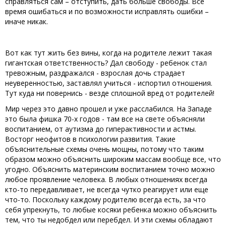
справляться сам – отступить, дать больше свободы. Все
время ошибаться и по возможности исправлять ошибки –
иначе никак.
Вот как тут жить без вины, когда на родителе лежит такая
гигантская ответственность? Дал свободу - ребенок стал
тревожным, раздражался - взрослая дочь страдает
неуверенностью, заставлял учиться - испортил отношения.
Тут куда ни повернись - везде сплошной вред от родителей!
Мир через это давно прошел и уже расслабился. На Западе
это была фишка 70-х годов - там все на свете объясняли
воспитанием, от аутизма до гиперактивности и астмы.
Восторг неофитов в психологии развития. Такие
объяснительные схемы очень мощны, потому что таким
образом можно объяснить широким массам вообще все, что
угодно. Объяснить материнским воспитанием точно можно
любое проявление человека. В любых отношениях всегда
кто-то передавливает, не всегда чутко реагирует или еще
что-то. Поскольку каждому родителю всегда есть, за что
себя упрекнуть, то любые косяки ребенка можно объяснить
тем, что ты недобдел или перебдел. И эти схемы обладают