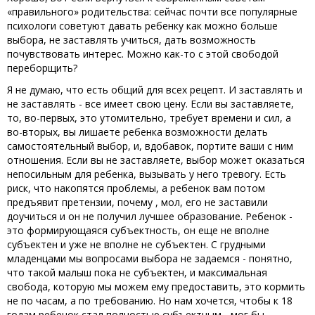
«правильного» родительства: сейчас почти все популярные
психологи советуют давать ребенку как можно больше
выбора, не заставлять учиться, дать возможность
почувствовать интерес. Можно как-то с этой свободой
переборщить?
Я не думаю, что есть общий для всех рецепт. И заставлять и
не заставлять - все имеет свою цену. Если вы заставляете,
то, во-первых, это утомительно, требует времени и сил, а
во-вторых, вы лишаете ребенка возможности делать
самостоятельный выбор, и, вдобавок, портите ваши с ним
отношения. Если вы не заставляете, выбор может оказаться
непосильным для ребенка, вызывать у него тревогу. Есть
риск, что накопятся проблемы, а ребенок вам потом
предъявит претензии, почему , мол, его не заставили
доучиться и он не получил лучшее образование. Ребенок -
это формирующаяся субъектность, он еще не вполне
субъектен и уже не вполне не субъектен. С грудными
младенцами мы вопросами выбора не задаемся - понятно,
что такой малыш пока не субъектен, и максимальная
свобода, которую мы можем ему предоставить, это кормить
не по часам, а по требованию. Но нам хочется, чтобы к 18
годам ребенок стал полностью субъектным - мог бы