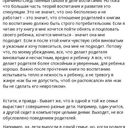
причинно-следственных связях в деле воспитания. Но пока
что большая часть теорий воспитания и развития это
спекуляции. Это не значит, что оно бесполезно и не
работает – это значит, что отношение родителей к книгам
по воспитанию должно быть строго потребительским. Если я
читаю эту книгу и мне хочется пойти обнять и поцеловать
своего ребенка, хочется меняться - значит она мне
подходит. Если я после этой книги чувствую себя виноватым
и ужасным и хочу повеситься, она мне не подходит. Потому
что, по моему убеждению, все, что делает родителя
виноватым и несчастным, вредно и ребенку. А все, что
делает родителя более спокойным и уверенным, для ребенка
хорошо. Важно после прочтения книги по воспитанию
испытывать тепло и нежность к ребенку, а не тревогу в
жанре «как бы не допустить, чтоб он распоясался» или «как
бы не сделать его невротиком».
Кстати, и правда - бывает же, что в одной и той же семье
вырастают совершенно разные дети. Например, один учится,
а другой сидит в компьютере целыми днями. Выходит, не все
обусловлено поведением родителей.
Например, да, дети выросли в одной семье, но, когда родился