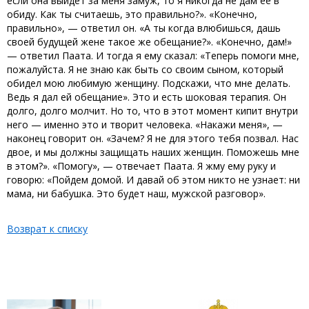
если она выйдет за меня замуж, то я никогда не дам ее в
обиду. Как ты считаешь, это правильно?». «Конечно,
правильно», — ответил он. «А ты когда влюбишься, дашь
своей будущей жене такое же обещание?». «Конечно, дам!»
— ответил Паата. И тогда я ему сказал: «Теперь помоги мне,
пожалуйста. Я не знаю как быть со своим сыном, который
обидел мою любимую женщину. Подскажи, что мне делать.
Ведь я дал ей обещание». Это и есть шоковая терапия. Он
долго, долго молчит. Но то, что в этот момент кипит внутри
него — именно это и творит человека. «Накажи меня», —
наконец говорит он. «Зачем? Я не для этого тебя позвал. Нас
двое, и мы должны защищать наших женщин. Поможешь мне
в этом?». «Помогу», — отвечает Паата. Я жму ему руку и
говорю: «Пойдем домой. И давай об этом никто не узнает: ни
мама, ни бабушка. Это будет наш, мужской разговор».
Возврат к списку