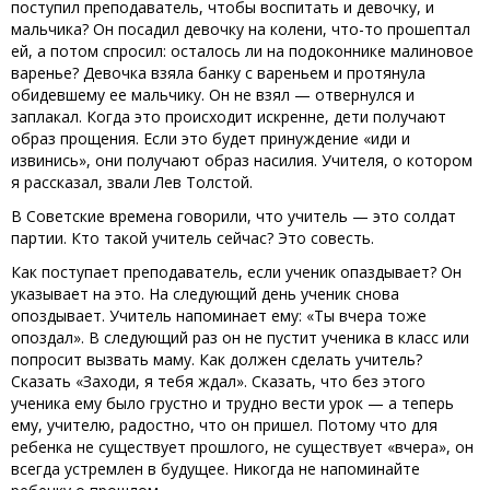
поступил преподаватель, чтобы воспитать и девочку, и
мальчика? Он посадил девочку на колени, что-то прошептал
ей, а потом спросил: осталось ли на подоконнике малиновое
варенье? Девочка взяла банку с вареньем и протянула
обидевшему ее мальчику. Он не взял — отвернулся и
заплакал. Когда это происходит искренне, дети получают
образ прощения. Если это будет принуждение «иди и
извинись», они получают образ насилия. Учителя, о котором
я рассказал, звали Лев Толстой.
В Советские времена говорили, что учитель — это солдат
партии. Кто такой учитель сейчас? Это совесть.
Как поступает преподаватель, если ученик опаздывает? Он
указывает на это. На следующий день ученик снова
опоздывает. Учитель напоминает ему: «Ты вчера тоже
опоздал». В следующий раз он не пустит ученика в класс или
попросит вызвать маму. Как должен сделать учитель?
Сказать «Заходи, я тебя ждал». Сказать, что без этого
ученика ему было грустно и трудно вести урок — а теперь
ему, учителю, радостно, что он пришел. Потому что для
ребенка не существует прошлого, не существует «вчера», он
всегда устремлен в будущее. Никогда не напоминайте