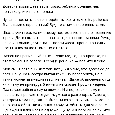
Доверие возвышает вас в глазах ребенка больше, чем
попытка уличить его во лжи.
Чувства воспитываются подобным. Хотите, чтобы ребенок
был с вами откровенным? Будьте с ним откровенны сами.
Школа учит грамматическому построению, не не отношению
к речи. Дети слышат не слова, а то, что стоит за ними. Речь,
ваша интонация, чувства — восемьдесят процентов силы
воспитания зависит именно от этого.
Важен не правильный ответ. Решение, то, что происходит в
этот момент в голове и сердце ребенка — вот что важно.
Мой сын Паата в 12 лет так нагрубил маме, что довел ее до
слез. Бабушка и сестра пытались с ним поговорить, но в
такие моменты вмешиваться нельзя. Даже объяснения отца
ни к чему не приведут. Я ничего не сказал. Прошла неделя,
Паата уже забыл о случившемся. И я подошел к нему и
пригласил прогуляться для «мужского разговора». Такого, о
котором мама не должна была ничего знать. Мы шли молча,
а потом я обратился к сыну. «Хочу, чтобы ты дал мне совет.
Однажды я влюбился в одну женщину. И я пообещал ей, что