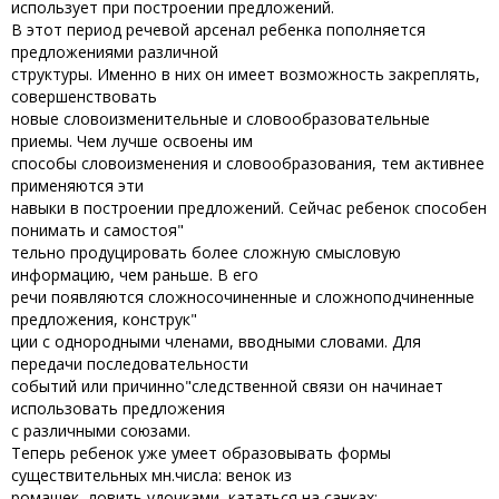
использует при построении предложений.
В этот период речевой арсенал ребенка пополняется
предложениями различной
структуры. Именно в них он имеет возможность закреплять,
совершенствовать
новые словоизменительные и словообразовательные
приемы. Чем лучше освоены им
способы словоизменения и словообразования, тем активнее
применяются эти
навыки в построении предложений. Сейчас ребенок способен
понимать и самостоя"
тельно продуцировать более сложную смысловую
информацию, чем раньше. В его
речи появляются сложносочиненные и сложноподчиненные
предложения, конструк"
ции с однородными членами, вводными словами. Для
передачи последовательности
событий или причинно"следственной связи он начинает
использовать предложения
с различными союзами.
Теперь ребенок уже умеет образовывать формы
существительных мн.числа: венок из
ромашек, ловить удочками, кататься на санках;