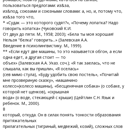
пользоваться предлогами: из&за,
из&под, союзами и союзными словами: а, но, и, потому что,
из&за того что,
* «Судак — это которого судят?», «Почему лопатка? Надо
говорить копатка» (Чуковский К.И.
От двух до пяти. М., 1958; 2003); «Бела ты моя хорошая!
Нельзя "белка" говорить...» (Залевская А.А.
Введение в психолингвистику. М., 1999).
** «Если едут две машины, то это называется обгон, а если
одна едет, а другая стоит — то
объех» (Залевская А.А. Указ. соч.); «Я так заелась, что не
слышала, как вы пришли», «Я оселась»
(сев мимо стула), «Буду удобить свою постель», «Почитай
мне прозвериную сказку», «машинино
колесо»(колесо машины), «бесщенячная собака» (о собаке, у
которой нет щенков), «скрышная
вода» (о воде, стекающей с крыши) (Цейтлин С.Н. Язык и
ребенок. М., 2000).
8
который, откуда. Он в силах понять тонкости образования
притяжательных
прилагательных (тигриный, медвежий, козий), сложных слов