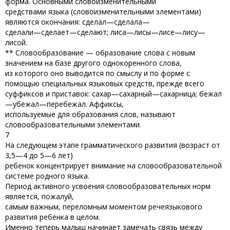
форма. Основными словоизменительными
средствами языка (словоизменительными элементами)
являются окончания: сделал—сделала—
сделали—сделает—сделают; лиса—лисы—лисе—лису—
лисой.
** Словообразование — образование слова с новым
значением на базе другого однокоренного слова,
из которого оно выводится по смыслу и по форме с
помощью специальных языковых средств, прежде всего
суффиксов и приставок: сахар—сахарный—сахарница; бежал
—убежал—перебежал. Аффиксы,
используемые для образования слов, называют
словообразовательными элементами.
7
На следующем этапе грамматического развития (возраст от
3,5—4 до 5—6 лет)
ребенок концентрирует внимание на словообразовательной
системе родного языка.
Период активного усвоения словообразовательных норм
является, пожалуй,
самым важным, переломным моментом речеязыкового
развития ребенка в целом.
Именно теперь малыш начинает замечать связь между