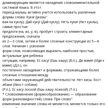
доминирующим является овладение словоизменительной
системой языка. В этот
период малыш активно учится использовать различные
формы слова: Кука! (указы"
вая на куклу); Дай куку! (Дай куклу); Неть куки! (Нет куклы),
самые простые
предлоги (на, из, у, в), пробует строить элементарные
предложения, сначала
из 2—3 слов, затем и более сложные конструкции из 5—6
слов. Начиная с усвоения
форм слов, позволяющих выразить наиболее простые,
актуальные для ребенка
ситуации, например: Ес касу! (Ешь кашу) (В.п.), Ди маме! (Иди к
маме) (Д.п.), он
постепенно овладевает и формами, отражающими более
сложные отношения между
объектами окружающей действительности: Нет кисы. Хост
абаки (Хвост собаки)
(Р.п.), Ес касу лоской (Ешь кашу ложкой) (Т.п.).
* Словоизменение (формообразование) — образование
форм (разновидностей) слова. При слово"
изменении значение слова не меняется, меняется только его