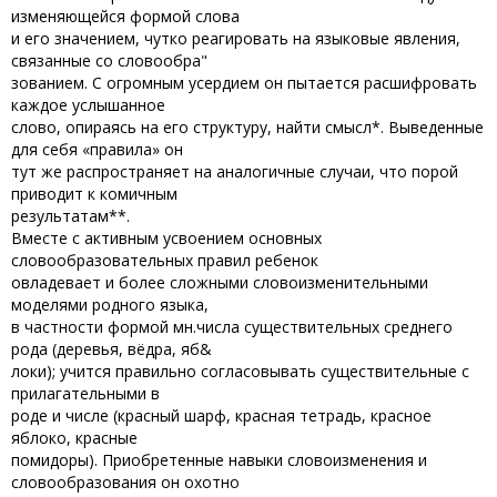
изменяющейся формой слова
и его значением, чутко реагировать на языковые явления,
связанные со словообра"
зованием. С огромным усердием он пытается расшифровать
каждое услышанное
слово, опираясь на его структуру, найти смысл*. Выведенные
для себя «правила» он
тут же распространяет на аналогичные случаи, что порой
приводит к комичным
результатам**.
Вместе с активным усвоением основных
словообразовательных правил ребенок
овладевает и более сложными словоизменительными
моделями родного языка,
в частности формой мн.числа существительных среднего
рода (деревья, вёдра, яб&
локи); учится правильно согласовывать существительные с
прилагательными в
роде и числе (красный шарф, красная тетрадь, красное
яблоко, красные
помидоры). Приобретенные навыки словоизменения и
словообразования он охотно