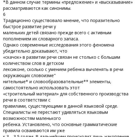
*В данном случае термины «предложение» и «высказывание»
рассматриваются как синонимы.
6
Традиционно существовало мнение, что поразительно
быстрое развитие речи у
маленьких детей связано прежде всего с активным
пополнением их словарного запаса.
Однако современные исследования этого феномена
убедительно доказывают, что
«скачок» в развитии речи связан не столько с большим
количеством слов в детском
лексиконе, сколько с умением ребенка вычленять в речи
окружающих словоизме"
нительные* и словообразовательные** элементы,
самостоятельно использовать этот
«строительный материал» для собственного производства
речи в соответствии с
правилами, существующими в данной языковой среде.
Специалисты не перестают удивляться языковым
возможностям маленького
ребенка. Установлено, что основные грамматические
правила осваиваются им уже
к 3—3,5 годам. В дальнейшем происходит лишь накопление