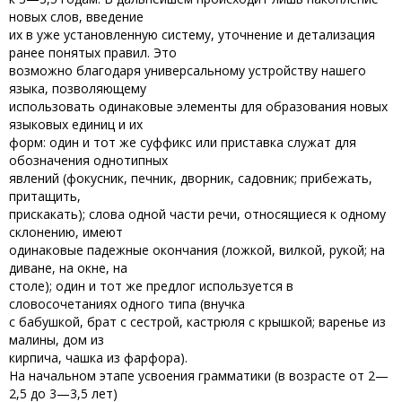
новых слов, введение
их в уже установленную систему, уточнение и детализация
ранее понятых правил. Это
возможно благодаря универсальному устройству нашего
языка, позволяющему
использовать одинаковые элементы для образования новых
языковых единиц и их
форм: один и тот же суффикс или приставка служат для
обозначения однотипных
явлений (фокусник, печник, дворник, садовник; прибежать,
притащить,
прискакать); слова одной части речи, относящиеся к одному
склонению, имеют
одинаковые падежные окончания (ложкой, вилкой, рукой; на
диване, на окне, на
столе); один и тот же предлог используется в
словосочетаниях одного типа (внучка
с бабушкой, брат с сестрой, кастрюля с крышкой; варенье из
малины, дом из
кирпича, чашка из фарфора).
На начальном этапе усвоения грамматики (в возрасте от 2—
2,5 до 3—3,5 лет)