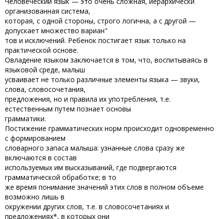
Человеческий язык — это очень сложная, иерархически
организованная система,
которая, с одной стороны, строго логична, а с другой —
допускает множество вариан"
тов и исключений. Ребенок постигает язык только на
практической основе.
Овладение языком заключается в том, что, воспитываясь в
языковой среде, малыш
усваивает не только различные элементы языка — звуки,
слова, словосочетания,
предложения, но и правила их употребления, т.е.
естественным путем познает основы
грамматики.
Постижение грамматических норм происходит одновременно
с формированием
словарного запаса малыша: узнанные слова сразу же
включаются в состав
используемых им высказываний, где подвергаются
грамматической обработке; в то
же время понимание значений этих слов в полном объеме
возможно лишь в
окружении других слов, т.е. в словосочетаниях и
предложениях*, в которых они