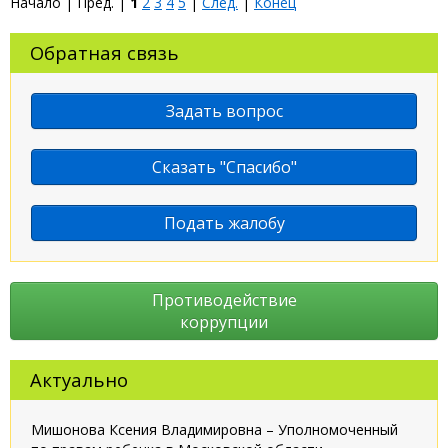
Начало | Пред. |
1
2
3
4
5
|
След.
|
Конец
Обратная связь
Задать вопрос
Сказать "Спасибо"
Подать жалобу
Противодействие
коррупции
Актуально
Мишонова Ксения Владимировна – Уполномоченный