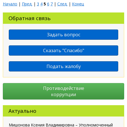
Начало
|
Пред.
|
3
4
5
6
7
|
След.
|
Конец
Обратная связь
Задать вопрос
Сказать "Спасибо"
Подать жалобу
Противодействие
коррупции
Актуально
Мишонова Ксения Владимировна – Уполномоченный