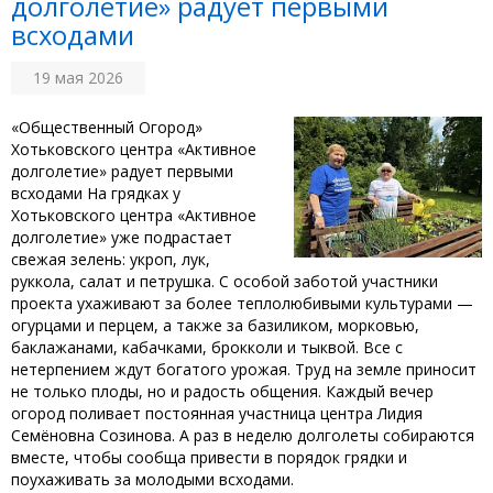
долголетие» радует первыми
всходами
19 мая 2026
«Общественный Огород»
Хотьковского центра «Активное
долголетие» радует первыми
всходами На грядках у
Хотьковского центра «Активное
долголетие» уже подрастает
свежая зелень: укроп, лук,
руккола, салат и петрушка. С особой заботой участники
проекта ухаживают за более теплолюбивыми культурами —
огурцами и перцем, а также за базиликом, морковью,
баклажанами, кабачками, брокколи и тыквой. Все с
нетерпением ждут богатого урожая. Труд на земле приносит
не только плоды, но и радость общения. Каждый вечер
огород поливает постоянная участница центра Лидия
Семёновна Созинова. А раз в неделю долголеты собираются
вместе, чтобы сообща привести в порядок грядки и
поухаживать за молодыми всходами.