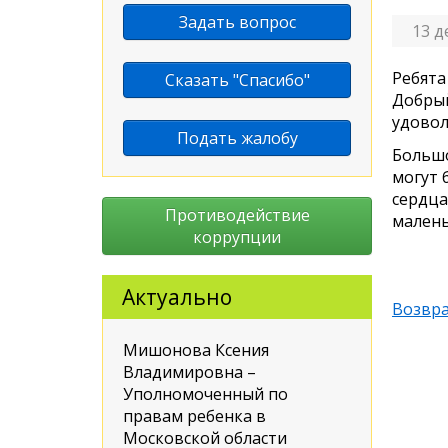
Задать вопрос
13 д
Ребята
Сказать "Спасибо"
Добрый
удовол
Подать жалобу
Большо
могут 
сердца
Противодействие
малень
коррупции
Актуально
Возвра
Мишонова Ксения
Владимировна –
Уполномоченный по
правам ребенка в
Московской области