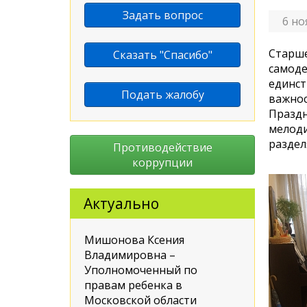
Задать вопрос
6 но
Старше
Сказать "Спасибо"
самоде
единст
Подать жалобу
важнос
Праздн
мелоди
раздел
Противодействие
коррупции
Актуально
Мишонова Ксения
Владимировна –
Уполномоченный по
правам ребенка в
Московской области