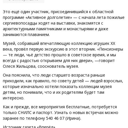
Это ещё один участник, присоединившийся к областной
программе «Активное долголетие» — с начала лета пожилые
сергиевопосадцы ходят на выставки, знакомятся с
архитектурными памятниками и монастырями и даже
занимаются плаванием.
Музей, собравший впечатляющую коллекцию игрушек XX
века, провёл первую экскурсию в этот вторник. «Пенсионеры
— те люди, чьё детство прошло в советское время, и мы
всегда с радостью открываем для них двери», —говорит
Олеся Жильцова, сооснователь музея.
Она пояснила, что люди старшего возраста раньше
приходили, как правило, по совету детей — людей взрослых,
которые изначально хотели показать коллекции музея
детям, но понимали, что и их родителям будет там
интересно.
Как и прежде, все мероприятия бесплатные, потребуется
только СНИЛС и паспорт. Узнать о новых встречах можно
заранее по телефону 540 46 07 (Ирина).
Источник газета «Вперёд»