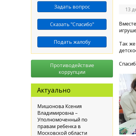
Задать вопрос
13 д
Вместе
Сказать "Спасибо"
игруше
Подать жалобу
Так же
детско
Спасиб
Противодействие
коррупции
Актуально
Мишонова Ксения
Владимировна –
Уполномоченный по
правам ребенка в
Московской области