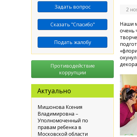
Задать вопрос
2 но
Наши м
Сказать "Спасибо"
очень 
творче
Подать жалобу
подгот
«флори
окунул
декора
Противодействие
коррупции
Актуально
Мишонова Ксения
Владимировна –
Уполномоченный по
правам ребенка в
Московской области