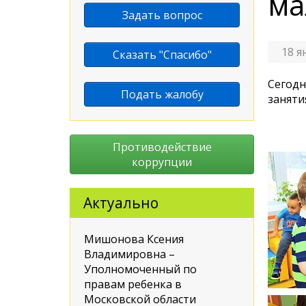
ма
Задать вопрос
18 я
Сказать "Спасибо"
Сегодн
Подать жалобу
заняти
Противодействие
коррупции
Актуально
Мишонова Ксения
Владимировна –
Уполномоченный по
правам ребенка в
Московской области