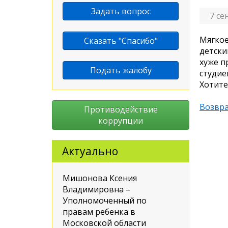
Задать вопрос
7 се
Мягкое
Сказать "Спасибо"
детски
хуже п
Подать жалобу
студие
Хотите
Возвра
Противодействие
коррупции
Актуально
Мишонова Ксения
Владимировна –
Уполномоченный по
правам ребенка в
Московской области