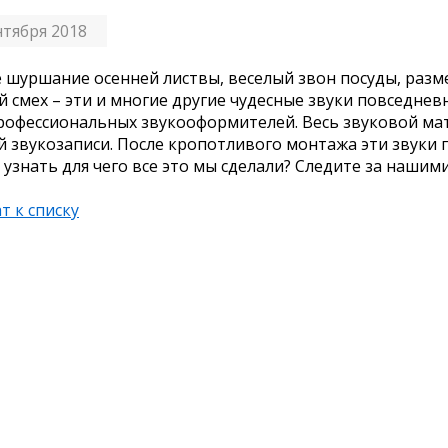
нтября 2018
 шуршание осенней листвы, веселый звон посуды, раз
й смех – эти и многие другие чудесные звуки повседн
рофессиональных звукооформителей. Весь звуковой ма
й звукозаписи. После кропотливого монтажа эти звуки
 узнать для чего все это мы сделали? Следите за нашим
т к списку