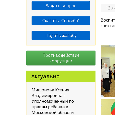
Задать вопрос
13 я
Воспит
Сказать "Спасибо"
спекта
Подать жалобу
Противодействие
коррупции
Актуально
Мишонова Ксения
Владимировна –
Уполномоченный по
правам ребенка в
Московской области