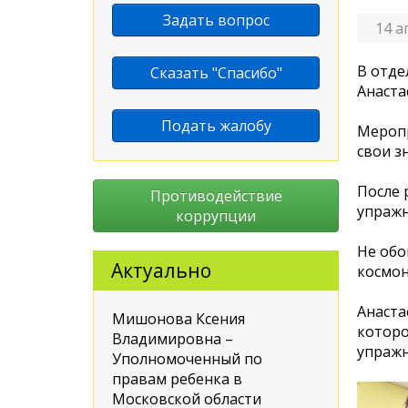
Задать вопрос
14 а
В отде
Сказать "Спасибо"
Анаста
Подать жалобу
Меропр
свои з
После 
Противодействие
упражн
коррупции
Не обо
Актуально
космон
Анаста
Мишонова Ксения
которо
Владимировна –
упражн
Уполномоченный по
правам ребенка в
Московской области