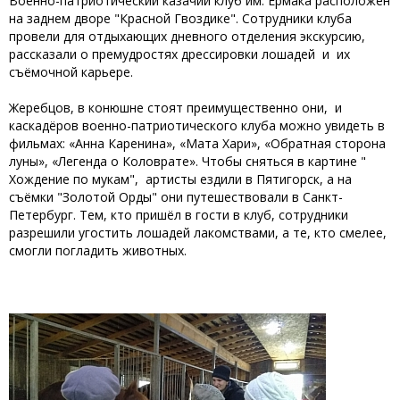
Военно-патриотический казачий клуб им. Ермака расположен
на заднем дворе "Красной Гвоздике". Сотрудники клуба
провели для отдыхающих дневного отделения экскурсию,
рассказали о премудростях дрессировки лошадей и их
съёмочной карьере.
Жеребцов, в конюшне стоят преимущественно они, и
каскадёров военно-патриотического клуба можно увидеть в
фильмах: «Анна Каренина», «Мата Хари», «Обратная сторона
луны», «Легенда о Коловрате». Чтобы сняться в картине "
Хождение по мукам", артисты ездили в Пятигорск, а на
съёмки "Золотой Орды" они путешествовали в Санкт-
Петербург. Тем, кто пришёл в гости в клуб, сотрудники
разрешили угостить лошадей лакомствами, а те, кто смелее,
смогли погладить животных.