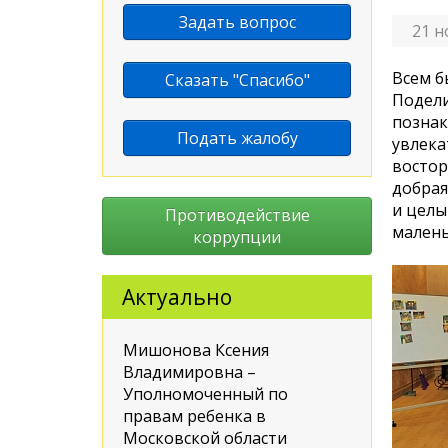
Задать вопрос
21 н
Всем б
Сказать "Спасибо"
Подели
познак
Подать жалобу
увлека
востор
добрая
и целы
Противодействие
малень
коррупции
Актуально
Мишонова Ксения
Владимировна –
Уполномоченный по
правам ребенка в
Московской области