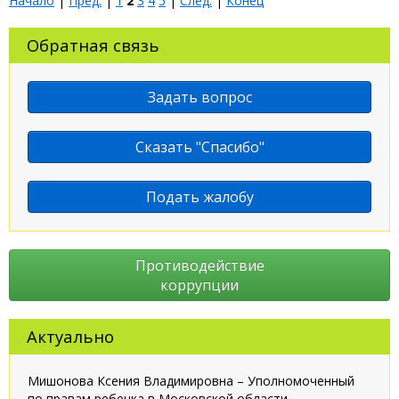
Начало
|
Пред.
|
1
2
3
4
5
|
След.
|
Конец
Обратная связь
Задать вопрос
Сказать "Спасибо"
Подать жалобу
Противодействие
коррупции
Актуально
Мишонова Ксения Владимировна – Уполномоченный
по правам ребенка в Московской области